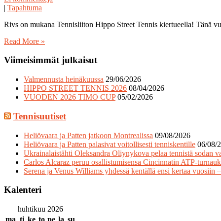
|
Tapahtuma
Rivs on mukana Tennisliiton Hippo Street Tennis kiertueella! Tänä vuo
Read More »
Viimeisimmät julkaisut
Valmennusta heinäkuussa
29/06/2026
HIPPO STREET TENNIS 2026
08/04/2026
VUODEN 2026 TIMO CUP
05/02/2026
Tennisuutiset
Heliövaara ja Patten jatkoon Montrealissa
09/08/2026
Heliövaara ja Patten palasivat voitollisesti tenniskentille
06/08/
Ukrainalaistähti Oleksandra Oliynykova pelaa tennistä sodan var
Carlos Alcaraz peruu osallistumisensa Cincinnatin ATP-turnau
Serena ja Venus Williams yhdessä kentällä ensi kertaa vuosiin – 
Kalenteri
huhtikuu 2026
ma
ti
ke
to
pe
la
su