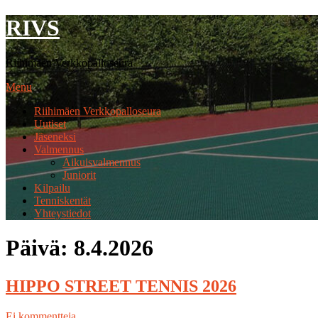
RIVS
Riihimäen Verkkopalloseura
Menu
Riihimäen Verkkopalloseura
Uutiset
Jäseneksi
Valmennus
Aikuisvalmennus
Juniorit
Kilpailu
Tenniskentät
Yhteystiedot
Päivä:
8.4.2026
HIPPO STREET TENNIS 2026
Ei kommentteja