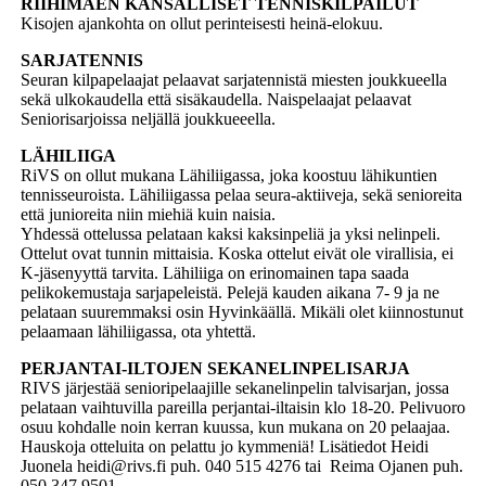
RIIHIMÄEN KANSALLISET TENNISKILPAILUT
Kisojen ajankohta on ollut perinteisesti heinä-elokuu.
SARJATENNIS
Seuran kilpapelaajat pelaavat sarjatennistä miesten joukkueella
sekä ulkokaudella että sisäkaudella. Naispelaajat pelaavat
Seniorisarjoissa neljällä joukkueeella.
LÄHILIIGA
RiVS on ollut mukana Lähiliigassa, joka koostuu lähikuntien
tennisseuroista. Lähiliigassa pelaa seura-aktiiveja, sekä senioreita
että junioreita niin miehiä kuin naisia.
Yhdessä ottelussa pelataan kaksi kaksinpeliä ja yksi nelinpeli.
Ottelut ovat tunnin mittaisia. Koska ottelut eivät ole virallisia, ei
K-jäsenyyttä tarvita. Lähiliiga on erinomainen tapa saada
pelikokemustaja sarjapeleistä. Pelejä kauden aikana 7- 9 ja ne
pelataan suuremmaksi osin Hyvinkäällä. Mikäli olet kiinnostunut
pelaamaan lähiliigassa, ota yhtettä.
PERJANTAI-ILTOJEN SEKANELINPELISARJA
RIVS järjestää senioripelaajille sekanelinpelin talvisarjan, jossa
pelataan vaihtuvilla pareilla perjantai-iltaisin klo 18-20. Pelivuoro
osuu kohdalle noin kerran kuussa, kun mukana on 20 pelaajaa.
Hauskoja otteluita on pelattu jo kymmeniä! Lisätiedot Heidi
Juonela heidi@rivs.fi puh. 040 515 4276 tai Reima Ojanen puh.
050 347 9501.