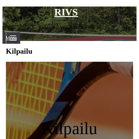
RIVS
Riihimäen Verkkopalloseura
Menu
Kilpailu
Kilpailu