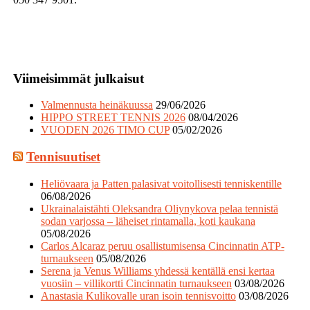
Viimeisimmät julkaisut
Valmennusta heinäkuussa
29/06/2026
HIPPO STREET TENNIS 2026
08/04/2026
VUODEN 2026 TIMO CUP
05/02/2026
Tennisuutiset
Heliövaara ja Patten palasivat voitollisesti tenniskentille
06/08/2026
Ukrainalaistähti Oleksandra Oliynykova pelaa tennistä
sodan varjossa – läheiset rintamalla, koti kaukana
05/08/2026
Carlos Alcaraz peruu osallistumisensa Cincinnatin ATP-
turnaukseen
05/08/2026
Serena ja Venus Williams yhdessä kentällä ensi kertaa
vuosiin – villikortti Cincinnatin turnaukseen
03/08/2026
Anastasia Kulikovalle uran isoin tennisvoitto
03/08/2026