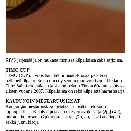
RiVS järjestää ja on mukana monissa kilpailuissa sekä sarjoissa.
TIMO CUP
TIMO CUP on vuosittain helmi-maaliskuussa pelattava
nelinpelikilpailu. Se on nimetty seuran monivuotisen tukipilarin
Timo Salmisen mukaan ja sitä on pelattu Timon 60-vuotispäivistä
alkaen vuonna 2007. Kilpailuissa on sekä kilpa-että harrastesarja.
KAUPUNGIN MESTARUUSKISAT
Kaupungin mestaruuskisat pelataan vuosittain elokuun
loppupuolella. Kisoissa pelataan miesten avoin sarja (2p ja 4p),
miesten kuntosarja (2p), naisten sarja (2p, 4p) ja sekanelinpeli
sekkä junnukisoja.