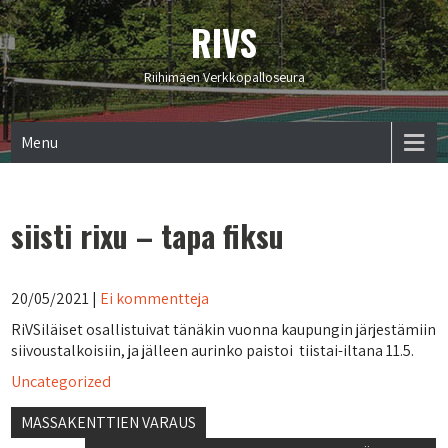
RIVS
Riihimäen Verkkopalloseura
Menu
siisti rixu – tapa fiksu
20/05/2021
|
Ei kommentteja
RiVSiläiset osallistuivat tänäkin vuonna kaupungin järjestämiin
siivoustalkoisiin, ja jälleen aurinko paistoi tiistai-iltana 11.5.
Uncategorized
Artikkelien
MASSAKENTTIEN VARAUS