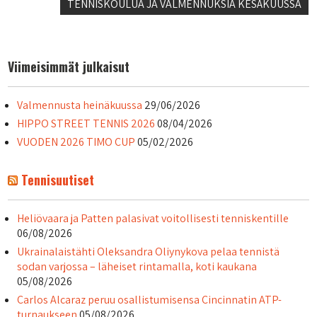
selaus
TENNISKOULUA JA VALMENNUKSIA KESÄKUUSSA
Viimeisimmät julkaisut
Valmennusta heinäkuussa
29/06/2026
HIPPO STREET TENNIS 2026
08/04/2026
VUODEN 2026 TIMO CUP
05/02/2026
Tennisuutiset
Heliövaara ja Patten palasivat voitollisesti tenniskentille
06/08/2026
Ukrainalaistähti Oleksandra Oliynykova pelaa tennistä
sodan varjossa – läheiset rintamalla, koti kaukana
05/08/2026
Carlos Alcaraz peruu osallistumisensa Cincinnatin ATP-
turnaukseen
05/08/2026