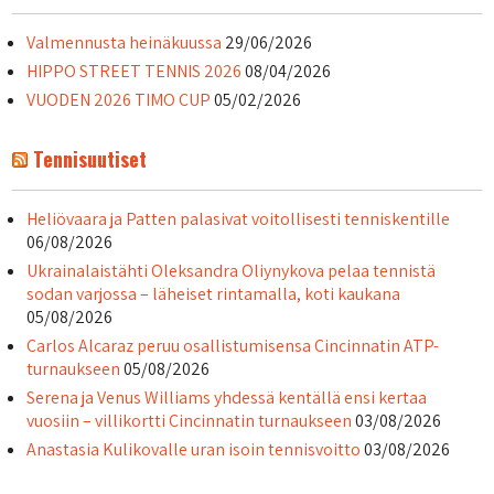
Valmennusta heinäkuussa
29/06/2026
HIPPO STREET TENNIS 2026
08/04/2026
VUODEN 2026 TIMO CUP
05/02/2026
Tennisuutiset
Heliövaara ja Patten palasivat voitollisesti tenniskentille
06/08/2026
Ukrainalaistähti Oleksandra Oliynykova pelaa tennistä
sodan varjossa – läheiset rintamalla, koti kaukana
05/08/2026
Carlos Alcaraz peruu osallistumisensa Cincinnatin ATP-
turnaukseen
05/08/2026
Serena ja Venus Williams yhdessä kentällä ensi kertaa
vuosiin – villikortti Cincinnatin turnaukseen
03/08/2026
Anastasia Kulikovalle uran isoin tennisvoitto
03/08/2026