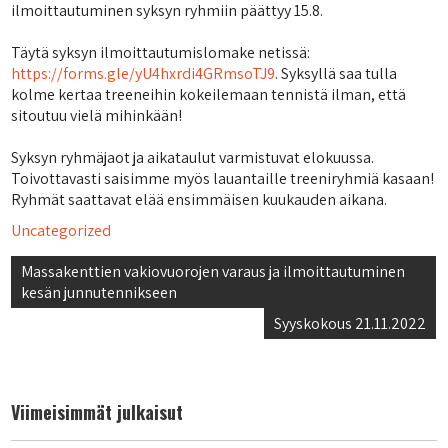
ilmoittautuminen syksyn ryhmiin päättyy 15.8.
Täytä syksyn ilmoittautumislomake netissä:
https://forms.gle/yU4hxrdi4GRmsoTJ9
. Syksyllä saa tulla
kolme kertaa treeneihin kokeilemaan tennistä ilman, että
sitoutuu vielä mihinkään!
Syksyn ryhmäjaot ja aikataulut varmistuvat elokuussa.
Toivottavasti saisimme myös lauantaille treeniryhmiä kasaan!
Ryhmät saattavat elää ensimmäisen kuukauden aikana.
Uncategorized
Artikkelien
Massakenttien vakiovuorojen varaus ja ilmoittautuminen
kesän junnutennikseen
selaus
Syyskokous 21.11.2022
Viimeisimmät julkaisut