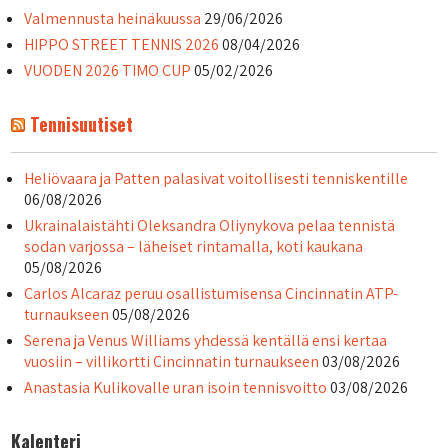
Valmennusta heinäkuussa
29/06/2026
HIPPO STREET TENNIS 2026
08/04/2026
VUODEN 2026 TIMO CUP
05/02/2026
Tennisuutiset
Heliövaara ja Patten palasivat voitollisesti tenniskentille
06/08/2026
Ukrainalaistähti Oleksandra Oliynykova pelaa tennistä
sodan varjossa – läheiset rintamalla, koti kaukana
05/08/2026
Carlos Alcaraz peruu osallistumisensa Cincinnatin ATP-
turnaukseen
05/08/2026
Serena ja Venus Williams yhdessä kentällä ensi kertaa
vuosiin – villikortti Cincinnatin turnaukseen
03/08/2026
Anastasia Kulikovalle uran isoin tennisvoitto
03/08/2026
Kalenteri