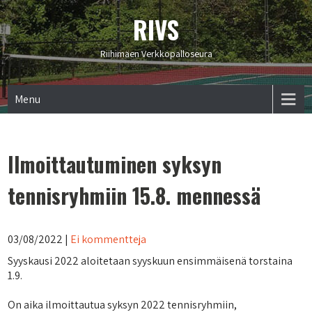
RIVS
Riihimäen Verkkopalloseura
Menu
Ilmoittautuminen syksyn
tennisryhmiin 15.8. mennessä
03/08/2022
|
Ei kommentteja
Syyskausi 2022 aloitetaan syyskuun ensimmäisenä torstaina
1.9.
On aika ilmoittautua syksyn 2022 tennisryhmiin,