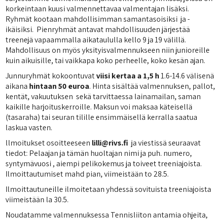
korkeintaan kuusi valmennettavaa valmentajan lisäksi.
Ryhmät kootaan mahdollisimman samantasoisiksi ja -
ikäisiksi. Pienryhmät antavat mahdollisuuden järjestää
treenejä vapaammalla aikataululla kello 9 ja 19 välillä.
Mahdollisuus on myös yksityisvalmennukseen niin junioreille
kuin aikuisille, tai vaikkapa koko perheelle, koko kesän ajan.
Junnuryhmät kokoontuvat
viisi kertaa a 1,5 h
1.6-14.6 välisenä
aikana
hintaan 50 euroa
. Hinta sisältää valmennuksen, pallot,
kentät, vakuutuksen sekä tarvittaessa lainamailan, saman
kaikille harjoituskerroille. Maksun voi maksaa käteisellä
(tasaraha) tai seuran tilille ensimmäisellä kerralla saatua
laskua vasten.
llmoitukset osoitteeseen
lilli@rivs.fi
ja viestissä seuraavat
tiedot: Pelaajan ja tämän huoltajan nimi ja puh. numero,
syntymävuosi , aiempi pelikokemus ja toiveet treeniajoista.
Ilmoittautumiset mahd pian, viimeistään to 28.5.
Ilmoittautuneille ilmoitetaan yhdessä sovituista treeniajoista
viimeistään la 30.5.
Noudatamme valmennuksessa Tennisliiton antamia ohjeita,