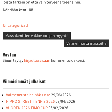
joista tärkein on että vain terveenä treeneihin.
Nähdään kentillä!
Uncategorized
Artikkelien
Massakenttien vakiovuorojen myynti!
selaus
Valmennusta massoilla
Vastaa
Sinun täytyy
kirjautua sisään
kommentoidaksesi.
Viimeisimmät julkaisut
Valmennusta heinäkuussa
29/06/2026
HIPPO STREET TENNIS 2026
08/04/2026
VUODEN 2026 TIMO CUP
05/02/2026