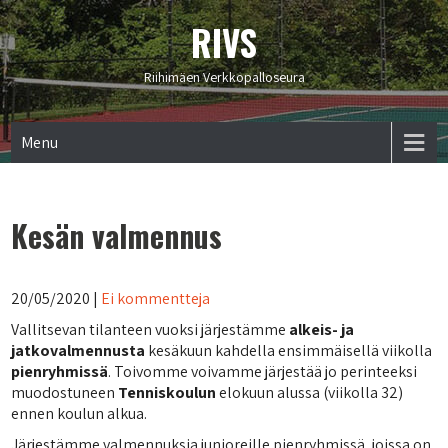
RIVS
Riihimäen Verkkopalloseura
Menu
Kesän valmennus
20/05/2020
|
Ei kommentteja
Vallitsevan tilanteen vuoksi järjestämme
alkeis- ja
jatkovalmennusta
kesäkuun kahdella ensimmäisellä viikolla
pienryhmissä
. Toivomme voivamme järjestää jo perinteeksi
muodostuneen
Tenniskoulun
elokuun alussa (viikolla 32)
ennen koulun alkua.
Järjestämme valmennuksia junioreille pienryhmissä, joissa on