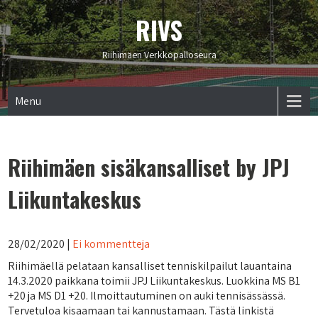
RIVS
Riihimäen Verkkopalloseura
Menu
Riihimäen sisäkansalliset by JPJ
Liikuntakeskus
28/02/2020
|
Ei kommentteja
Riihimäellä pelataan kansalliset tenniskilpailut lauantaina
14.3.2020 paikkana toimii JPJ Liikuntakeskus. Luokkina MS B1
+20 ja MS D1 +20. Ilmoittautuminen on auki tennisässässä.
Tervetuloa kisaamaan tai kannustamaan. Tästä linkistä