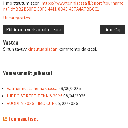
ilmoittautumiseen.
https://www.tennisassa.fi/sport/tourname
nt?id=BB2B50FE-53F3-4411-8D45-457A4A7BBCC1
Uncategorized
Artikkelien
Riihimäen Verkkopalloseura
Timo Cup
selaus
Vastaa
Sinun täytyy
kirjautua sisään
kommentoidaksesi.
Viimeisimmät julkaisut
Valmennusta heinäkuussa
29/06/2026
HIPPO STREET TENNIS 2026
08/04/2026
VUODEN 2026 TIMO CUP
05/02/2026
Tennisuutiset