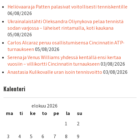
Heliövaara ja Patten palasivat voitollisesti tenniskentille
06/08/2026
Ukrainalaistähti Oleksandra Oliynykova pelaa tennistä
sodan varjossa – läheiset rintamalla, koti kaukana
05/08/2026
Carlos Alcaraz peruu osallistumisensa Cincinnatin ATP-
turnaukseen
05/08/2026
Serena ja Venus Williams yhdessä kentällä ensi kertaa
vuosiin – villikortti Cincinnatin turnaukseen
03/08/2026
Anastasia Kulikovalle uran isoin tennisvoitto
03/08/2026
Kalenteri
elokuu 2026
ma
ti
ke
to
pe
la
su
1
2
3
4
5
6
7
8
9