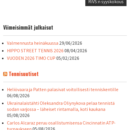
selaus
RiVS:n syyskokous
Viimeisimmät julkaisut
Valmennusta heinäkuussa
29/06/2026
HIPPO STREET TENNIS 2026
08/04/2026
VUODEN 2026 TIMO CUP
05/02/2026
Tennisuutiset
Heliövaara ja Patten palasivat voitollisesti tenniskentille
06/08/2026
Ukrainalaistähti Oleksandra Oliynykova pelaa tennistä
sodan varjossa – läheiset rintamalla, koti kaukana
05/08/2026
Carlos Alcaraz peruu osallistumisensa Cincinnatin ATP-
turnaukseen
05/08/2026