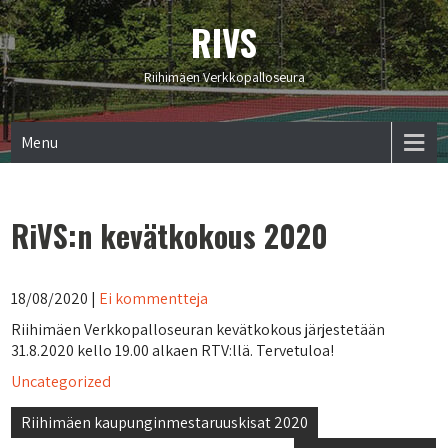
RIVS
Riihimäen Verkkopalloseura
Menu
RiVS:n kevätkokous 2020
18/08/2020
|
Ei kommentteja
Riihimäen Verkkopalloseuran kevätkokous järjestetään
31.8.2020 kello 19.00 alkaen RTV:llä. Tervetuloa!
Uncategorized
Artikkelien
Riihimäen kaupunginmestaruuskisat 2020