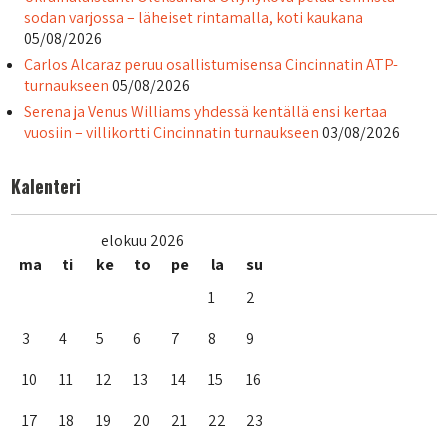
sodan varjossa – läheiset rintamalla, koti kaukana
05/08/2026
Carlos Alcaraz peruu osallistumisensa Cincinnatin ATP-
turnaukseen
05/08/2026
Serena ja Venus Williams yhdessä kentällä ensi kertaa
vuosiin – villikortti Cincinnatin turnaukseen
03/08/2026
Kalenteri
elokuu 2026
ma
ti
ke
to
pe
la
su
1
2
3
4
5
6
7
8
9
10
11
12
13
14
15
16
17
18
19
20
21
22
23