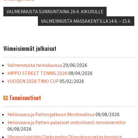
Artikkelien
VALMENNUSTA SUNNUNTAINA 26.4. AIKUISILLE
selaus
VALMENNUSTA MASSAKENTILLÄ 14.6. – 15.6.
Viimeisimmät julkaisut
Valmennusta heinäkuussa
29/06/2026
HIPPO STREET TENNIS 2026
08/04/2026
VUODEN 2026 TIMO CUP
05/02/2026
Tennisuutiset
Heliövaara ja Patten jatkoon Montrealissa
09/08/2026
Heliövaara ja Patten palasivat voitollisesti tenniskentille
06/08/2026
Ukrainalaistähti Oleksandra Oliynykova pelaa tennistä