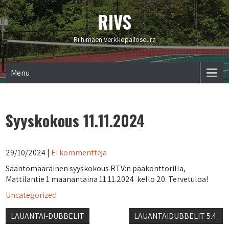
RIVS
Riihimäen Verkkopalloseura
Menu
Syyskokous 11.11.2024
29/10/2024
|
Ei kommentteja
Sääntömääräinen syyskokous RTV:n pääkonttorilla,
Mattilantie 1 maanantaina 11.11.2024 kello 20. Tervetuloa!
Uncategorized
Artikkelien
LAUANTAI-DUBBELIT
LAUANTAIDUBBELIT 5.4.