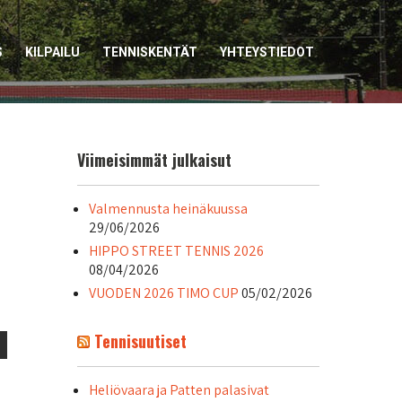
S
KILPAILU
TENNISKENTÄT
YHTEYSTIEDOT
Viimeisimmät julkaisut
Valmennusta heinäkuussa
29/06/2026
HIPPO STREET TENNIS 2026
08/04/2026
VUODEN 2026 TIMO CUP
05/02/2026
Tennisuutiset
Heliövaara ja Patten palasivat