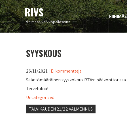
RIVS
RIIHIMÄ
Riihimäen Verkkopalloseura
SYYSKOUS
26/11/2021
|
Ei kommentteja
Sääntömääräinen syyskokous RTV:n pääkonttorissa , Ma
Tervetuloa!
Uncategorized
Artikkelien
TALVIKAUDEN 21/22 VALMENNUS
selaus