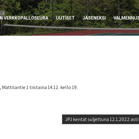
EN VERKKOPALLOSEURA
UUTISET
JÄSENEKSI
VALMENNU
ttilantie 1 tiistaina 14.12. kello 19.
JPJ kentät suljettuna 12.1.2022 asti