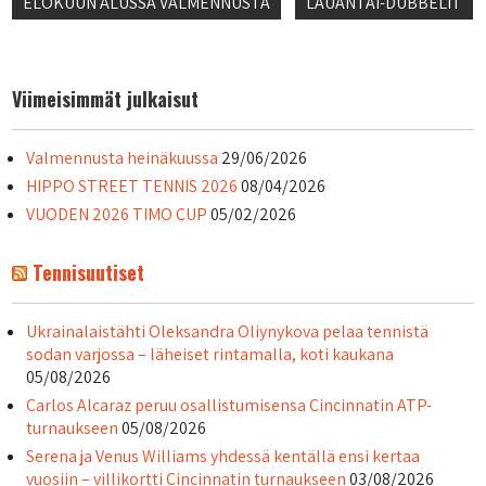
Artikkelien
ELOKUUN ALUSSA VALMENNUSTA
LAUANTAI-DUBBELIT
selaus
Viimeisimmät julkaisut
Valmennusta heinäkuussa
29/06/2026
HIPPO STREET TENNIS 2026
08/04/2026
VUODEN 2026 TIMO CUP
05/02/2026
Tennisuutiset
Ukrainalaistähti Oleksandra Oliynykova pelaa tennistä
sodan varjossa – läheiset rintamalla, koti kaukana
05/08/2026
Carlos Alcaraz peruu osallistumisensa Cincinnatin ATP-
turnaukseen
05/08/2026
Serena ja Venus Williams yhdessä kentällä ensi kertaa
vuosiin – villikortti Cincinnatin turnaukseen
03/08/2026