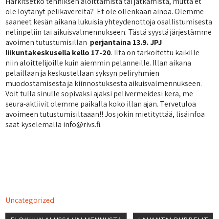
Harkitsetko tenniksen aloittamista tai jatkamista, mutta et
ole löytänyt pelikavereita? Et ole ollenkaan ainoa. Olemme
saaneet kesän aikana lukuisia yhteydenottoja osallistumisesta
nelinpeliin tai aikuisvalmennukseen. Tästä syystä järjestämme
avoimen tutustumisillan
perjantaina 13.9.
JPJ
liikuntakeskusella kello 17-20
. Ilta on tarkoitettu kaikille
niin aloittelijoille kuin aiemmin pelanneille. Illan aikana
pelaillaan ja keskustellaan syksyn peliryhmien
muodostamisesta ja kiinnostuksesta aikuisvalmennukseen.
Voit tulla sinulle sopivaksi ajaksi pelivermeidesi kera, me
seura-aktiivit olemme paikalla koko illan ajan. Tervetuloa
avoimeen tutustumisiltaaan!! Jos jokin mietityttää, lisäinfoa
saat kyselemällä info@rivs.fi.
Uncategorized