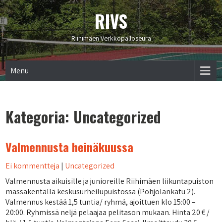
RIVS
Riihimäen Verkkopalloseura
Menu
Kategoria:
Uncategorized
Valmennusta heinäkuussa
Ei kommentteja
|
Uncategorized
Valmennusta aikuisille ja junioreille Riihimäen liikuntapuiston
massakentällä keskusurheilupuistossa (Pohjolankatu 2).
Valmennus kestää 1,5 tuntia/ ryhmä, ajoittuen klo 15:00 –
20:00. Ryhmissä neljä pelaajaa pelitason mukaan. Hinta 20 € /