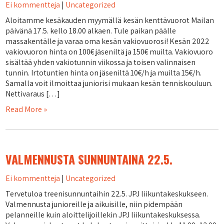
Ei kommentteja
|
Uncategorized
Aloitamme kesäkauden myymällä kesän kenttävuorot Mailan
päivänä 17.5. kello 18.00 alkaen. Tule paikan päälle
massakentälle ja varaa oma kesän vakiovuorosi! Kesän 2022
vakiovuoron hinta on 100€ jäseniltä ja 150€ muilta. Vakiovuoro
sisältää yhden vakiotunnin viikossa ja toisen valinnaisen
tunnin. Irtotuntien hinta on jäseniltä 10€/h ja muilta 15€/h.
Samalla voit ilmoittaa juniorisi mukaan kesän tenniskouluun.
Nettivaraus […]
Read More »
VALMENNUSTA SUNNUNTAINA 22.5.
Ei kommentteja
|
Uncategorized
Tervetuloa treenisunnuntaihin 22.5. JPJ liikuntakeskukseen.
Valmennusta junioreille ja aikuisille, niin pidempään
pelanneille kuin aloittelijoillekin JPJ liikuntakeskuksessa.