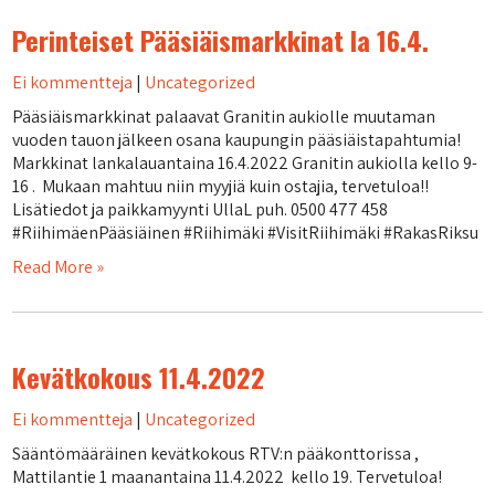
Perinteiset Pääsiäismarkkinat la 16.4.
Ei kommentteja
|
Uncategorized
Pääsiäismarkkinat palaavat Granitin aukiolle muutaman
vuoden tauon jälkeen osana kaupungin pääsiäistapahtumia!
Markkinat lankalauantaina 16.4.2022 Granitin aukiolla kello 9-
16 . Mukaan mahtuu niin myyjiä kuin ostajia, tervetuloa!!
Lisätiedot ja paikkamyynti UllaL puh. 0500 477 458
#RiihimäenPääsiäinen #Riihimäki #VisitRiihimäki #RakasRiksu
Read More »
Kevätkokous 11.4.2022
Ei kommentteja
|
Uncategorized
Sääntömääräinen kevätkokous RTV:n pääkonttorissa ,
Mattilantie 1 maanantaina 11.4.2022 kello 19. Tervetuloa!