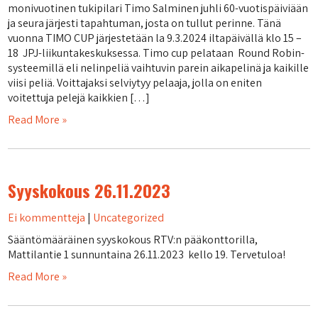
monivuotinen tukipilari Timo Salminen juhli 60-vuotispäiviään
ja seura järjesti tapahtuman, josta on tullut perinne. Tänä
vuonna TIMO CUP järjestetään la 9.3.2024 iltapäivällä klo 15 –
18 JPJ-liikuntakeskuksessa. Timo cup pelataan Round Robin-
systeemillä eli nelinpeliä vaihtuvin parein aikapelinä ja kaikille
viisi peliä. Voittajaksi selviytyy pelaaja, jolla on eniten
voitettuja pelejä kaikkien […]
Read More »
Syyskokous 26.11.2023
Ei kommentteja
|
Uncategorized
Sääntömääräinen syyskokous RTV:n pääkonttorilla,
Mattilantie 1 sunnuntaina 26.11.2023 kello 19. Tervetuloa!
Read More »