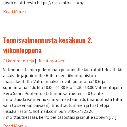
tästä osoitteesta https://rivs.cintoia.com/
Read More »
Tennisvalmennusta kesäkuun 2.
viikonloppuna
Ei kommentteja
|
Uncategorized
Valmennusta niin pidempään pelanneille kuin aloittelevillekin
aikuisille ja junioreille Riihimäen liikuntapuiston
massakentällä. Valmennukset ovat lauantaina 10.6. ja
sunnuntaina 11.6. klo 10:00 -11:30 klo 11:30 -13:00 Valmentajana
Eero Saari. Puolentoistatunnin valmennus 20 € / hlö
Ilmoittaudu valmennuksiin viimeistään 7.6. (mahdollista tulla
vain toiseenkin päivään) Ilmoittautuminen ja lisätietoja
liisa.karlsson@hotmail.com puh. 040–5732226.
Ilmoittautuessasi, kerro pelitasostasi ja sinulle sopivin […]
Read More »