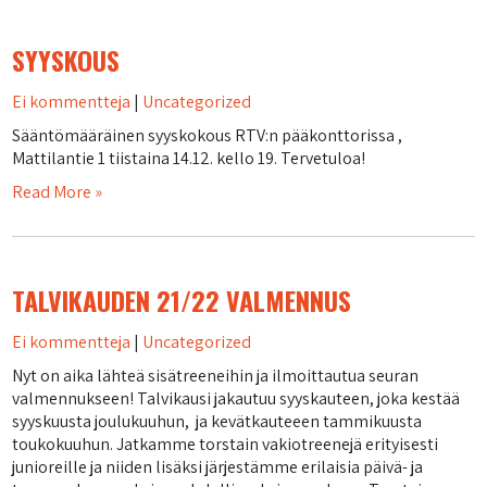
SYYSKOUS
Ei kommentteja
|
Uncategorized
Sääntömääräinen syyskokous RTV:n pääkonttorissa ,
Mattilantie 1 tiistaina 14.12. kello 19. Tervetuloa!
Read More »
TALVIKAUDEN 21/22 VALMENNUS
Ei kommentteja
|
Uncategorized
Nyt on aika lähteä sisätreeneihin ja ilmoittautua seuran
valmennukseen! Talvikausi jakautuu syyskauteen, joka kestää
syyskuusta joulukuuhun, ja kevätkauteeen tammikuusta
toukokuuhun. Jatkamme torstain vakiotreenejä erityisesti
junioreille ja niiden lisäksi järjestämme erilaisia päivä- ja