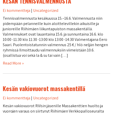
KESÄN TENNISVALMENNUSTA
Ei kommentteja
|
Uncategorized
Tennisvalmennusta kesäkuussa 15.–16.6. Valmennusta niin
pidempään pelanneille kuin aloittelevillekin aikuisille ja
junioreille Riihimäen liikuntapuiston massakentällä.
Valmennukset ovat lauantaina 15.6. ja sunnuntaina 16.6. klo
10:00 -11:30 klo 11:30 -13:00 klo 13:00 -14:30 Valmentajana Eero
Saari. Puolentoistatunnin valmennus 25 € / hlö neljän hengen
ryhmissä Ilmoittaudu valmennuksiin viimeistään 10.6.
(osallistua voi sekä la & su tai vain […]
Read More »
Kesän vakiovuorot massakentillä
Ei kommentteja
|
Uncategorized
Kesän vakiovuorot RiVsin jäsenille Massakenttien huolto ja
vuorojen varaus on siirtynyt Riihimäen Verkkopalloseuralta