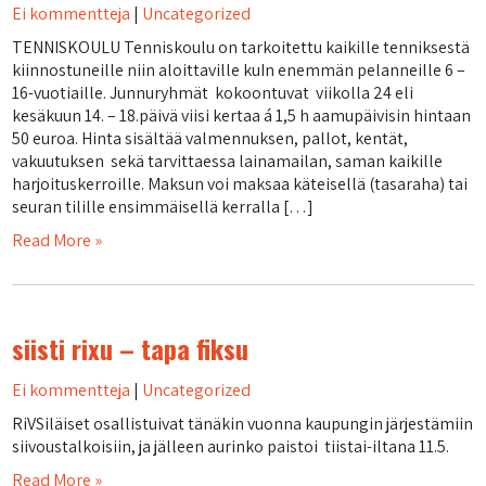
Ei kommentteja
|
Uncategorized
TENNISKOULU Tenniskoulu on tarkoitettu kaikille tenniksestä
kiinnostuneille niin aloittaville kuIn enemmän pelanneille 6 –
16-vuotiaille. Junnuryhmät kokoontuvat viikolla 24 eli
kesäkuun 14. – 18.päivä viisi kertaa á 1,5 h aamupäivisin hintaan
50 euroa. Hinta sisältää valmennuksen, pallot, kentät,
vakuutuksen sekä tarvittaessa lainamailan, saman kaikille
harjoituskerroille. Maksun voi maksaa käteisellä (tasaraha) tai
seuran tilille ensimmäisellä kerralla […]
Read More »
siisti rixu – tapa fiksu
Ei kommentteja
|
Uncategorized
RiVSiläiset osallistuivat tänäkin vuonna kaupungin järjestämiin
siivoustalkoisiin, ja jälleen aurinko paistoi tiistai-iltana 11.5.
Read More »