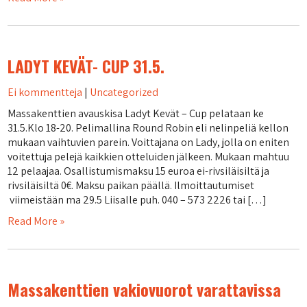
LADYT KEVÄT- CUP 31.5.
Ei kommentteja
|
Uncategorized
Massakenttien avauskisa Ladyt Kevät – Cup pelataan ke
31.5.Klo 18-20. Pelimallina Round Robin eli nelinpeliä kellon
mukaan vaihtuvien parein. Voittajana on Lady, jolla on eniten
voitettuja pelejä kaikkien otteluiden jälkeen. Mukaan mahtuu
12 pelaajaa. Osallistumismaksu 15 euroa ei-rivsiläisiltä ja
rivsiläisiltä 0€. Maksu paikan päällä. Ilmoittautumiset
viimeistään ma 29.5 Liisalle puh. 040 – 573 2226 tai […]
Read More »
Massakenttien vakiovuorot varattavissa