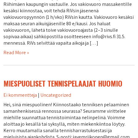
Riihimäen kaupungin vastuulle. Jos vakiovuoro massakentille
kesäksi kiinnostaa, voit tehdä RiVsin jäsenenä
vakiovuoropyynnön (1 h/vko) RiVsin kautta. Vakiovuoro kesäksi
maksaa seuran aikuisjäsenille 80 e/kausi. Jos haluat
vakiovuoron, lähetä toive vakiovuoroajasta (2–3 sinulle
sopivaa aikaa) sähköpostilla osoitteeseen info@rivs.fi 31.5.
mennessä. RiVs selvittää vapaita aikoja ja […]
Read More »
MIESPUOLISET TENNISPELAAJAT HUOMIO
Ei kommentteja
|
Uncategorized
Hei, sinä miespuolinen! Kiinnostaako tenniksen pelaaminen
samanhenkisessä rennossa seurassa? Seuramme virittelee
miehille suunnattua tennistoimintaa nelinpelinä. Voimme
aloittaa jo kesällä tai syksyllä, miten miekenkiintoa löytyy.
Kerro muutamalla sanalla tennisharrastuksestasi ja
mieluisista ajankohdista. S-posti: jayemriikonen@gmail.com