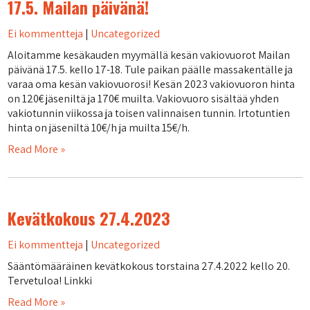
17.5. Mailan päivänä!
Ei kommentteja
|
Uncategorized
Aloitamme kesäkauden myymällä kesän vakiovuorot Mailan
päivänä 17.5. kello 17-18. Tule paikan päälle massakentälle ja
varaa oma kesän vakiovuorosi! Kesän 2023 vakiovuoron hinta
on 120€ jäseniltä ja 170€ muilta. Vakiovuoro sisältää yhden
vakiotunnin viikossa ja toisen valinnaisen tunnin. Irtotuntien
hinta on jäseniltä 10€/h ja muilta 15€/h.
Read More »
Kevätkokous 27.4.2023
Ei kommentteja
|
Uncategorized
Sääntömääräinen kevätkokous torstaina 27.4.2022 kello 20.
Tervetuloa! Linkki
Read More »