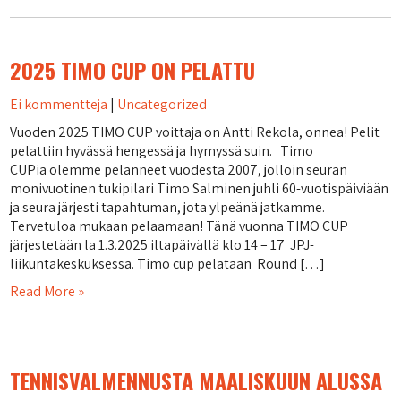
2025 TIMO CUP ON PELATTU
Ei kommentteja
|
Uncategorized
Vuoden 2025 TIMO CUP voittaja on Antti Rekola, onnea! Pelit
pelattiin hyvässä hengessä ja hymyssä suin. Timo
CUPia olemme pelanneet vuodesta 2007, jolloin seuran
monivuotinen tukipilari Timo Salminen juhli 60-vuotispäiviään
ja seura järjesti tapahtuman, jota ylpeänä jatkamme.
Tervetuloa mukaan pelaamaan! Tänä vuonna TIMO CUP
järjestetään la 1.3.2025 iltapäivällä klo 14 – 17 JPJ-
liikuntakeskuksessa. Timo cup pelataan Round […]
Read More »
TENNISVALMENNUSTA MAALISKUUN ALUSSA