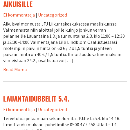
AIKUISILLE
Ei kommentteja
|
Uncategorized
Aikuisvalmennusta JPJ Liikuntakeskuksessa maaliskuussa
Valmennusta niin aloittelijoille kuin jo jonkun verran
pelanneille Lauantaina 1.3. ja sunnuntaina 2.3. klo 11:00 – 12:30
ja 12:30 -14:00 Valmentajana Lilli Lindblom Osallistuessasi
molempiin päiviin hinta on 60 € / 2 x 1,5 tuntia ja yhteen
päivään hinta on 40 € / 1,5 tuntia. Ilmoittaudu valmennuksiin
viimeistään 24.2., osallistua voi […]
Read More »
LAUANTAIDUBBELIT 5.4.
Ei kommentteja
|
Uncategorized
Tervetuloa pelaamaan sekanelureita JPJ:lle la 5.4. klo 14-16.
Ilmoittaudu mukaan puhelimitse 0500 477 458 Ullalle 1.4.