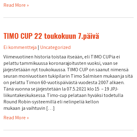
Read More »
TIMO CUP 22 toukokuun 7.päivä
Ei kommentteja
|
Uncategorized
Viimevuotinen historia toistaa itseään, eli TIMO CUPia ei
pelattu tammikuussa koronarajoitusten vuoksi, vaan se
järjestetäään nyt toukokuussa. TIMO CUP on saanut nimensä
seuran monivuotisen tukipilarin Timo Salmisen mukaan ja sitä
on pelattu Timon 60-vuotispäivästä vuodesta 2007 alkaen.
Tänä vuonna se järjestetään la 07.5.2021 klo 15 – 19 JPJ-
liikuntakeskuksessa. Timo-cup pelataan hyväksi todetulla
Round Robin-systeemillä eli nelinpeliä kellon
mukaan ja vaihtuvin […]
Read More »