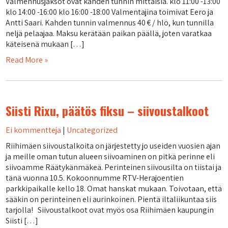
Valmennusjaksot ovat kahden tunnin mittaisia. klo 11:00 -13:00
klo 14:00 -16:00 klo 16:00 -18:00 Valmentajina toimivat Eero ja
Antti Saari. Kahden tunnin valmennus 40 € / hlö, kun tunnilla
neljä pelaajaa. Maksu kerätään paikan päällä, joten varatkaa
käteisenä mukaan […]
Read More »
Siisti Rixu, päätös fiksu – siivoustalkoot
Ei kommentteja
|
Uncategorized
Riihimäen siivoustalkoita on järjestetty jo useiden vuosien ajan
ja meille oman tutun alueen siivoaminen on pitkä perinne eli
siivoamme Räätykänmäkeä. Perinteinen siivousilta on tiistai ja
tänä vuonna 10.5. Kokoonnumme RTV-Herajoentien
parkkipaikalle kello 18. Omat hanskat mukaan. Toivotaan, että
sääkin on perinteinen eli aurinkoinen. Pientä iltaliikuntaa siis
tarjolla! Siivoustalkoot ovat myös osa Riihimäen kaupungin
Siisti […]