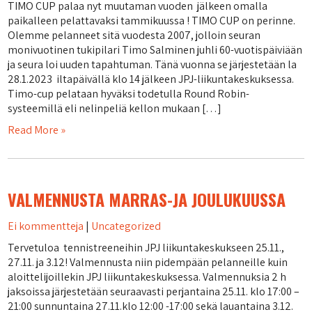
TIMO CUP palaa nyt muutaman vuoden jälkeen omalla
paikalleen pelattavaksi tammikuussa ! TIMO CUP on perinne.
Olemme pelanneet sitä vuodesta 2007, jolloin seuran
monivuotinen tukipilari Timo Salminen juhli 60-vuotispäiviään
ja seura loi uuden tapahtuman. Tänä vuonna se järjestetään la
28.1.2023 iltapäivällä klo 14 jälkeen JPJ-liikuntakeskuksessa.
Timo-cup pelataan hyväksi todetulla Round Robin-
systeemillä eli nelinpeliä kellon mukaan […]
Read More »
VALMENNUSTA MARRAS-JA JOULUKUUSSA
Ei kommentteja
|
Uncategorized
Tervetuloa tennistreeneihin JPJ liikuntakeskukseen 25.11.,
27.11. ja 3.12! Valmennusta niin pidempään pelanneille kuin
aloittelijoillekin JPJ liikuntakeskuksessa. Valmennuksia 2 h
jaksoissa järjestetään seuraavasti perjantaina 25.11. klo 17:00 –
21:00 sunnuntaina 27.11.klo 12:00 -17:00 sekä lauantaina 3.12.