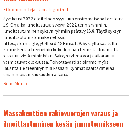
Ei kommentteja
|
Uncategorized
Syyskausi 2022 aloitetaan syyskuun ensimmäisenä torstaina
1.9. On aika ilmoittautua syksyn 2022 tennisryhmiin,
ilmoittautuminen syksyn ryhmiin päättyy 15.8. Täytä syksyn
ilmoittautumislomake netissä:
https://forms.gle/yU4hxrdi4GRmsoTJ9. Syksyllä saa tulla
kolme kertaa treeneihin kokeilemaan tennistä ilman, että
sitoutuu vielä mihinkään! Syksyn ryhmäjaot ja aikataulut
varmistuvat elokuussa. Toivottavasti saisimme myös
lauantaille treeniryhmiä kasaan! Ryhmät saattavat elää
ensimmäisen kuukauden aikana.
Read More »
Massakenttien vakiovuorojen varaus ja
ilmoittautuminen kesän junnutennikseen