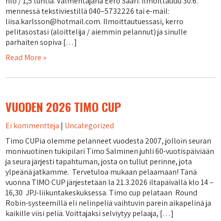
hlö / 1,5 tuntia. Valmentajana Eero Saari. Ilmoittaudu 30.6.
mennessä tekstiviestillä 040–5732226 tai e-mail:
liisa.karlsson@hotmail.com. Ilmoittautuessasi, kerro
pelitasostasi (aloittelija / aiemmin pelannut) ja sinulle
parhaiten sopiva […]
Read More »
VUODEN 2026 TIMO CUP
Ei kommentteja
|
Uncategorized
Timo CUPia olemme pelanneet vuodesta 2007, jolloin seuran
monivuotinen tukipilari Timo Salminen juhli 60-vuotispäiviään
ja seura järjesti tapahtuman, josta on tullut perinne, jota
ylpeänä jatkamme. Tervetuloa mukaan pelaamaan! Tänä
vuonna TIMO CUP järjestetään la 21.3.2026 iltapäivällä klo 14 –
16,30 JPJ-liikuntakeskuksessa. Timo cup pelataan Round
Robin-systeemillä eli nelinpeliä vaihtuvin parein aikapelinä ja
kaikille viisi peliä. Voittajaksi selviytyy pelaaja, […]