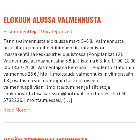
ELOKUUN ALUSSA VALMENNUSTA
Ei kommentteja
|
Uncategorized
Tennisvalmennusta elokuussa ma-ti 5–6.8. Valmennusta
aikuisille ja junioreille Riihimäen liikuntapuiston
massakentällä keskusurheilupuistossa (Pohjolankatu 2).
Valmennusajat maanantaina 5.8. ja tiistaina 6.8. klo 17:00 -18:30
klo 18:30 -20:00 Valmentajana Eero Saari. Puolentoistatunnin
valmennus 25 € / hlö Ilmoittaudu valmennuksiin viimeistään
1.8., osallistua voi molempiin tai vain toiseen
valmennuspäivään. Ilmoittautuminen ja lisätietoja
sähköpostilla liisa.karlsson@hotmail.com tai viestillä 040–
5732226. Ilmoittautuessasi, […]
Read More »