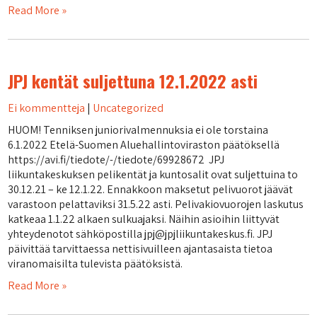
Read More »
JPJ kentät suljettuna 12.1.2022 asti
Ei kommentteja
|
Uncategorized
HUOM! Tenniksen juniorivalmennuksia ei ole torstaina
6.1.2022 Etelä-Suomen Aluehallintoviraston päätöksellä
https://avi.fi/tiedote/-/tiedote/69928672 JPJ
liikuntakeskuksen pelikentät ja kuntosalit ovat suljettuina to
30.12.21 – ke 12.1.22. Ennakkoon maksetut pelivuorot jäävät
varastoon pelattaviksi 31.5.22 asti. Pelivakiovuorojen laskutus
katkeaa 1.1.22 alkaen sulkuajaksi. Näihin asioihin liittyvät
yhteydenotot sähköpostilla jpj@jpjliikuntakeskus.fi. JPJ
päivittää tarvittaessa nettisivuilleen ajantasaista tietoa
viranomaisilta tulevista päätöksistä.
Read More »