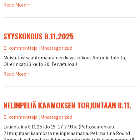
Read More »
SYYSKOKOUS 8.11.2025
Ei kommentteja
|
Uncategorized
Muistutus: sääntömääräinen kevätkokous Antonin talolla,
Öllerinkatu 3 kello 20. Tervetuloa!!
Read More »
NELINPELIÄ KAAMOKSEN TORJUNTAAN 8.11.
Ei kommentteja
|
Uncategorized
Lauantaina 8.11.25 klo 15–17 JPJ:llä (Peltosaarenkatu
21)torjutaan kaamosta nelinpelaamalla. Pelimallina Round
Robin eli nelinpeliä vaihtuvin parein (mixit). Mukaan mahtuu 8