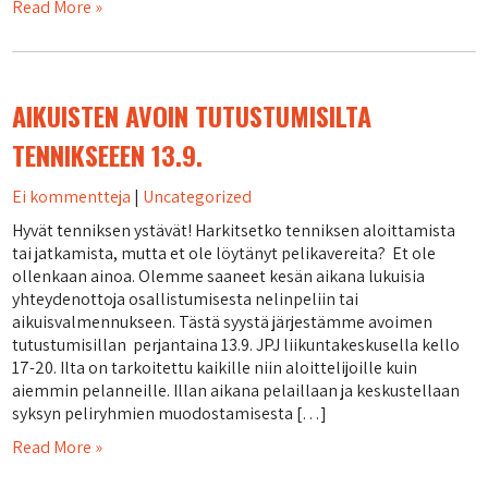
Read More »
AIKUISTEN AVOIN TUTUSTUMISILTA
TENNIKSEEEN 13.9.
Ei kommentteja
|
Uncategorized
Hyvät tenniksen ystävät! Harkitsetko tenniksen aloittamista
tai jatkamista, mutta et ole löytänyt pelikavereita? Et ole
ollenkaan ainoa. Olemme saaneet kesän aikana lukuisia
yhteydenottoja osallistumisesta nelinpeliin tai
aikuisvalmennukseen. Tästä syystä järjestämme avoimen
tutustumisillan perjantaina 13.9. JPJ liikuntakeskusella kello
17-20. Ilta on tarkoitettu kaikille niin aloittelijoille kuin
aiemmin pelanneille. Illan aikana pelaillaan ja keskustellaan
syksyn peliryhmien muodostamisesta […]
Read More »