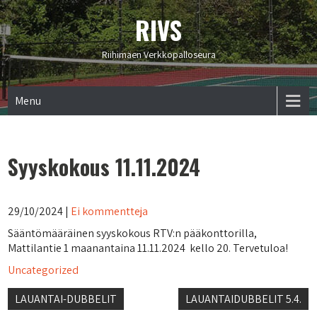
RIVS
Riihimäen Verkkopalloseura
Menu
Syyskokous 11.11.2024
29/10/2024
|
Ei kommentteja
Sääntömääräinen syyskokous RTV:n pääkonttorilla,
Mattilantie 1 maanantaina 11.11.2024 kello 20. Tervetuloa!
Uncategorized
Artikkelien
LAUANTAI-DUBBELIT
LAUANTAIDUBBELIT 5.4.