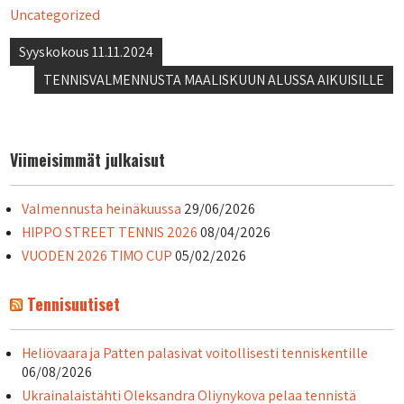
Uncategorized
Artikkelien
Syyskokous 11.11.2024
selaus
TENNISVALMENNUSTA MAALISKUUN ALUSSA AIKUISILLE
Viimeisimmät julkaisut
Valmennusta heinäkuussa
29/06/2026
HIPPO STREET TENNIS 2026
08/04/2026
VUODEN 2026 TIMO CUP
05/02/2026
Tennisuutiset
Heliövaara ja Patten palasivat voitollisesti tenniskentille
06/08/2026
Ukrainalaistähti Oleksandra Oliynykova pelaa tennistä