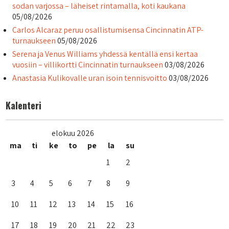
sodan varjossa – läheiset rintamalla, koti kaukana
05/08/2026
Carlos Alcaraz peruu osallistumisensa Cincinnatin ATP-
turnaukseen
05/08/2026
Serena ja Venus Williams yhdessä kentällä ensi kertaa
vuosiin – villikortti Cincinnatin turnaukseen
03/08/2026
Anastasia Kulikovalle uran isoin tennisvoitto
03/08/2026
Kalenteri
elokuu 2026
ma
ti
ke
to
pe
la
su
1
2
3
4
5
6
7
8
9
10
11
12
13
14
15
16
17
18
19
20
21
22
23