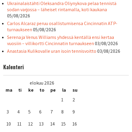
Ukrainalaistähti Oleksandra Oliynykova pelaa tennistä
sodan varjossa – läheiset rintamalla, koti kaukana
05/08/2026
Carlos Alcaraz peruu osallistumisensa Cincinnatin ATP-
turnaukseen
05/08/2026
Serena ja Venus Williams yhdessä kentällä ensi kertaa
vuosiin – villikortti Cincinnatin turnaukseen
03/08/2026
Anastasia Kulikovalle uran isoin tennisvoitto
03/08/2026
Kalenteri
elokuu 2026
ma
ti
ke
to
pe
la
su
1
2
3
4
5
6
7
8
9
10
11
12
13
14
15
16