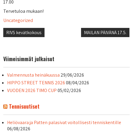
17.00
Tervetuloa mukaan!
Uncategorized
Artikkelien
RIVS kevätkokous
MAILAN PÄIVÄNÄ 17.5.
selaus
Viimeisimmät julkaisut
Valmennusta heinäkuussa
29/06/2026
HIPPO STREET TENNIS 2026
08/04/2026
VUODEN 2026 TIMO CUP
05/02/2026
Tennisuutiset
Heliövaara ja Patten palasivat voitollisesti tenniskentille
06/08/2026