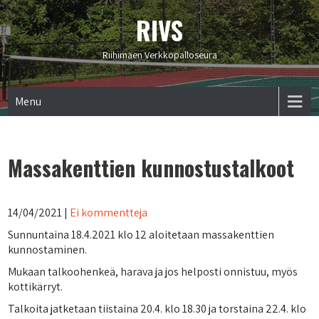
RIVS
Riihimäen Verkkopalloseura
Menu
Massakenttien kunnostustalkoot
14/04/2021
|
Ei kommentteja
Sunnuntaina 18.4.2021 klo 12 aloitetaan massakenttien
kunnostaminen.
Mukaan talkoohenkeä, harava ja jos helposti onnistuu, myös
kottikärryt.
Talkoita jatketaan tiistaina 20.4. klo 18.30 ja torstaina 22.4. klo