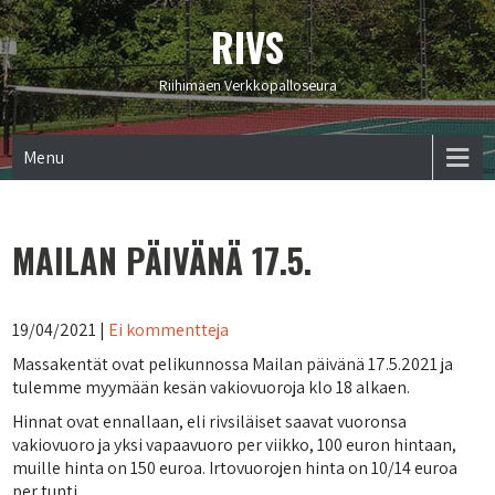
RIVS
Riihimäen Verkkopalloseura
Menu
MAILAN PÄIVÄNÄ 17.5.
19/04/2021
|
Ei kommentteja
Massakentät ovat pelikunnossa Mailan päivänä 17.5.2021 ja
tulemme myymään kesän vakiovuoroja klo 18 alkaen.
Hinnat ovat ennallaan, eli rivsiläiset saavat vuoronsa
vakiovuoro ja yksi vapaavuoro per viikko, 100 euron hintaan,
muille hinta on 150 euroa. Irtovuorojen hinta on 10/14 euroa
per tunti.