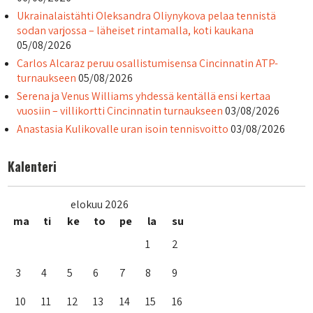
Ukrainalaistähti Oleksandra Oliynykova pelaa tennistä
sodan varjossa – läheiset rintamalla, koti kaukana
05/08/2026
Carlos Alcaraz peruu osallistumisensa Cincinnatin ATP-
turnaukseen
05/08/2026
Serena ja Venus Williams yhdessä kentällä ensi kertaa
vuosiin – villikortti Cincinnatin turnaukseen
03/08/2026
Anastasia Kulikovalle uran isoin tennisvoitto
03/08/2026
Kalenteri
elokuu 2026
ma
ti
ke
to
pe
la
su
1
2
3
4
5
6
7
8
9
10
11
12
13
14
15
16