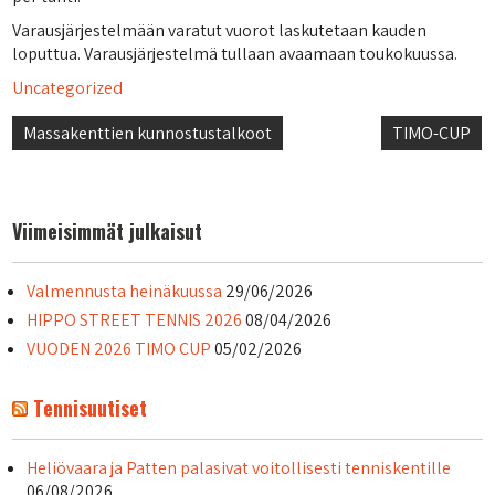
Varausjärjestelmään varatut vuorot laskutetaan kauden
loputtua. Varausjärjestelmä tullaan avaamaan toukokuussa.
Uncategorized
Artikkelien
Massakenttien kunnostustalkoot
TIMO-CUP
selaus
Viimeisimmät julkaisut
Valmennusta heinäkuussa
29/06/2026
HIPPO STREET TENNIS 2026
08/04/2026
VUODEN 2026 TIMO CUP
05/02/2026
Tennisuutiset
Heliövaara ja Patten palasivat voitollisesti tenniskentille
06/08/2026