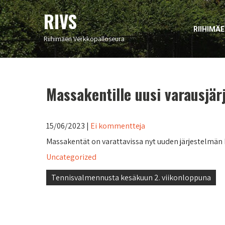
RIVS
RIIHIMÄ
Riihimäen Verkkopalloseura
Massakentille uusi varausjär
15/06/2023
|
Ei kommentteja
Massakentät on varattavissa nyt uuden järjestelmän 
Uncategorized
Artikkelien
Tennisvalmennusta kesäkuun 2. viikonloppuna
selaus