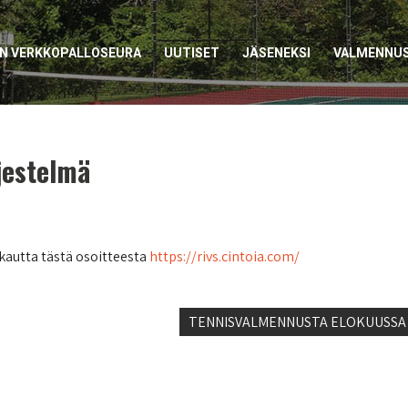
EN VERKKOPALLOSEURA
UUTISET
JÄSENEKSI
VALMENNU
jestelmä
kautta tästä osoitteesta
https://rivs.cintoia.com/
TENNISVALMENNUSTA ELOKUUSSA