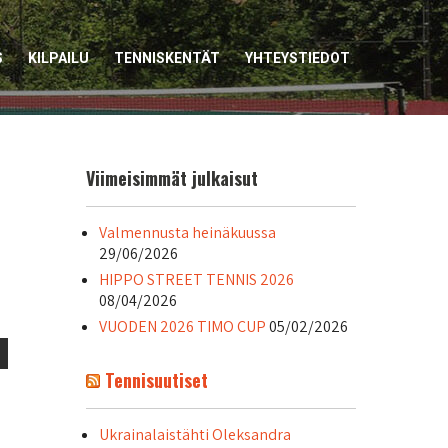
S
KILPAILU
TENNISKENTÄT
YHTEYSTIEDOT
Viimeisimmät julkaisut
Valmennusta heinäkuussa
29/06/2026
HIPPO STREET TENNIS 2026
08/04/2026
VUODEN 2026 TIMO CUP
05/02/2026
Tennisuutiset
Ukrainalaistähti Oleksandra