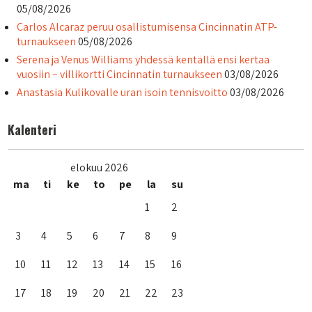
05/08/2026
Carlos Alcaraz peruu osallistumisensa Cincinnatin ATP-
turnaukseen
05/08/2026
Serena ja Venus Williams yhdessä kentällä ensi kertaa
vuosiin – villikortti Cincinnatin turnaukseen
03/08/2026
Anastasia Kulikovalle uran isoin tennisvoitto
03/08/2026
Kalenteri
elokuu 2026
ma
ti
ke
to
pe
la
su
1
2
3
4
5
6
7
8
9
10
11
12
13
14
15
16
17
18
19
20
21
22
23