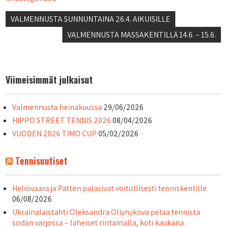
Artikkelien
VALMENNUSTA SUNNUNTAINA 26.4. AIKUISILLE
selaus
VALMENNUSTA MASSAKENTILLÄ 14.6. – 15.6.
Viimeisimmät julkaisut
Valmennusta heinäkuussa
29/06/2026
HIPPO STREET TENNIS 2026
08/04/2026
VUODEN 2026 TIMO CUP
05/02/2026
Tennisuutiset
Heliövaara ja Patten palasivat voitollisesti tenniskentille
06/08/2026
Ukrainalaistähti Oleksandra Oliynykova pelaa tennistä
sodan varjossa – läheiset rintamalla, koti kaukana